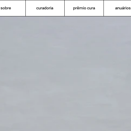
sobre
curadoria
prêmio cura
anuários