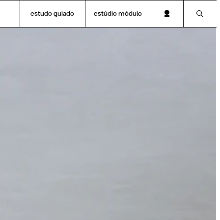
estudo guiado
estúdio módulo