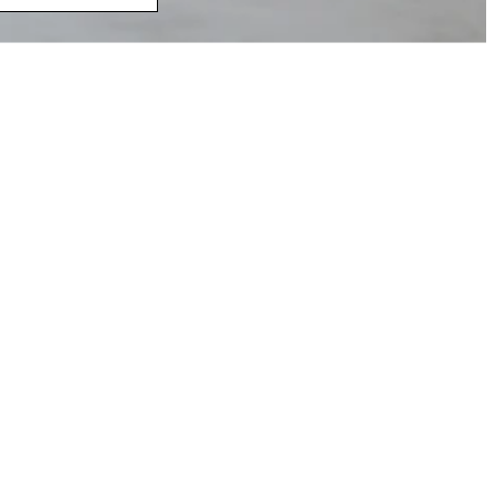
 Arquitetônicos
,
 de reunir
om a arquitetura,
a sobre minimalismo
io e Mariana Schmidt,
pósito de integrar
 a arquitetura teve
interação com os
e a estética
a pelas formas
feito sofisticado que
ensibilidade,
a.