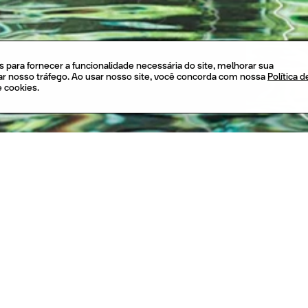
s para fornecer a funcionalidade necessária do site, melhorar sua
sar nosso tráfego. Ao usar nosso site, você concorda com nossa
Política d
e cookies.
Este ano, o {CURA} completou 5 anos e vem se desta
as especificidades e capacidades criativas, incentiv
uma expressão única de cada profissional.
Mais de 2.500 alunos, de 22 estados brasileiros, já 
desde a sua criação em 2014.
E para comemorar esse momento histórico, o CURA 
alunos, ex alunos e parceiros uma Aula Magna, no mê
presença do Arquiteto Milton Braga do MMBB. O conv
processo de concepção, desenvolvimento e apresen
vencedora do Pavilhão do Brasil na EXPO Dubai 2020