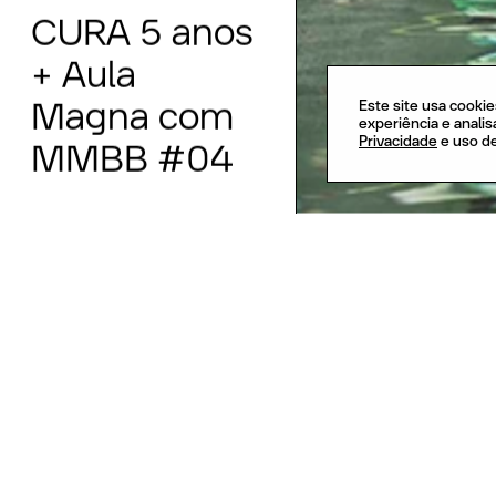
CURA
5
anos
+
Aula
Este site usa cookie
Magna
com
experiência e anali
Privacidade
e uso d
MMBB
#04