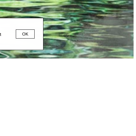
OK
e
cando por explorar
ando a descoberta de
passaram pelo {CURA}
proporcionou a seus
s de julho, com a
idado falou sobre o
tação da proposta
.