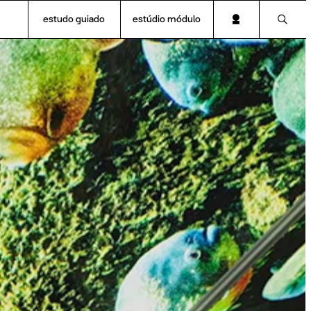
estudo guiado
estúdio módulo