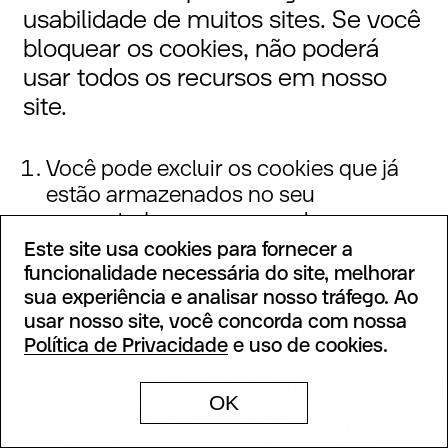
usabilidade de muitos sites. Se você
bloquear os cookies, não poderá
usar todos os recursos em nosso
site.
Você pode excluir os cookies que já
estão armazenados no seu
computador – por exemplo:
Este site usa cookies para fornecer a
funcionalidade necessária do site, melhorar
no Internet Explorer (versão 10),
sua experiência e analisar nosso tráfego. Ao
você deve excluir os arquivos de
usar nosso site, você concorda com nossa
cookies manualmente (confira
Política de Privacidade
e uso de cookies.
instruções para fazê-lo
em
http://support.microsoft.com/kb
OK
no Firefox (versão 24), você pode