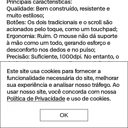
Principais características:
Qualidade: Bem construído, resistente e
muito estiloso;
Botões: Os dois tradicionais e o scroll são
acionados pelo toque, como um touchpad;
Ergonomia: Ruim. O mouse não dá suporte
à mão como um todo, gerando esforço e
desconforto nos dedos e no pulso;
Precisão: Suficiente, 1000dpi. No entanto, o
design do mouse atrapalha a precisão do
toque e dos movimentos;
Este site usa cookies para fornecer a
Conexão: Sem fio, receptor USB e Bluetooth;
funcionalidade necessária do site, melhorar
Bateria: 2 pilhas AAA;
sua experiência e analisar nosso tráfego. Ao
Diferenciais: Design inovador, mas pouco
usar nosso site, você concorda com nossa
prático para arquitetos e designers. Não
Política de Privacidade
e uso de cookies.
funciona no Mac;
Preço: R$440-570 (março/2020).
OK