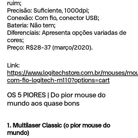
ruim;
Precisão: Suficiente, 1000dpi;
Conexão: Com fio, conector USB;
Bateria: Não tem;
Diferenciais: Apresenta opções variadas de
cores;
Preço: R$28-37 (março/2020).
Link:
https://www.logitechstore.com.br/mouses/m
com-fio-logitech-m110?options=cart
OS
5
PIORES
|
Do
pior
mouse
do
mundo
aos
quase
bons
1. Multilaser Classic (o pior mouse do
mundo)