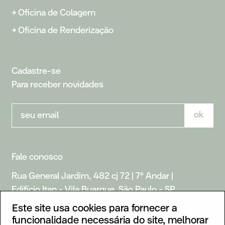
→
Oficina de Colagem
→
Oficina de Renderização
Cadastre-se
Para receber novidades
seu email
ok
Fale conosco
Rua General Jardim, 482 cj 72 | 7º Andar |
Edifício Itan - Vila Buarque, São Paulo - SP
Este site usa cookies para fornecer a
+55 11 953 719 174
funcionalidade necessária do site, melhorar