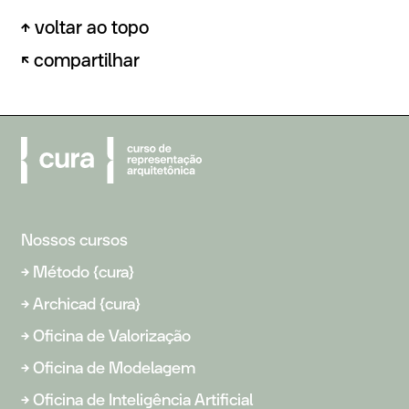
↑ voltar ao topo
linkedin
↖ compartilhar
whatsapp
email
Nossos cursos
→
Método {cura}
→
Archicad {cura}
→
Oficina de Valorização
→
Oficina de Modelagem
→
Oficina de Inteligência Artificial